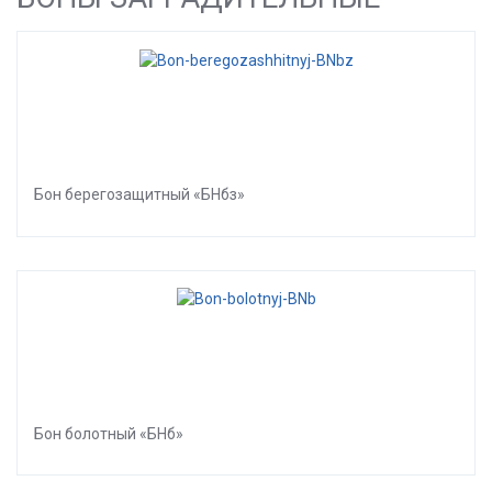
Бон берегозащитный «БНбз»
Бон болотный «БНб»