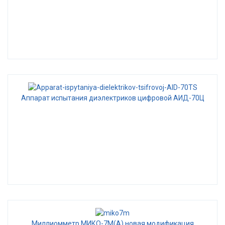
Аппарат испытания диэлектриков цифровой АИД-70Ц
Миллиомметр МИКО-7М(А) новая модификация