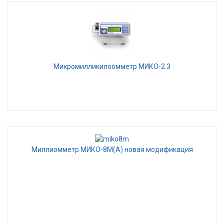
Микромилликилоомметр МИКО-2.3
Миллиомметр МИКО-8М(А) новая модификация