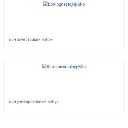
Бон огнестойкий «БНо»
Бон универсальный «БНу»