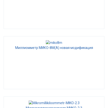
Миллиомметр МИКО-8М(А) новая модификация
Микромилликилоомметр МИКО-2.3