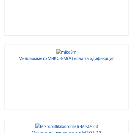
Миллиомметр МИКО-8М(А) новая модификация
Микромилликилоомметр МИКО-2.3