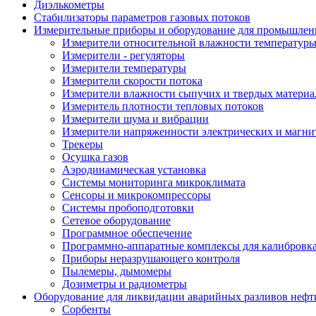
Диэлькометры
Стабилизаторы параметров газовых потоков
Измерительные приборы и оборудование для промышленн
Измерители относительной влажности температур
Измерители - регуляторы
Измерители температуры
Измерители скорости потока
Измерители влажности сыпучих и твердых материа
Измеритель плотности тепловых потоков
Измерители шума и вибрации
Измерители напряженности электрических и магни
Трекеры
Осушка газов
Аэродинамическая установка
Системы мониторинга микроклимата
Сенсоры и микрокомпрессоры
Системы пробоподготовки
Сетевое оборудование
Программное обеспечение
Программно-аппаратные комплексы для калибровк
Приборы неразрушающего контроля
Пылемеры, дымомеры
Дозиметры и радиометры
Оборудование для ликвидации аварийных разливов нефт
Сорбенты