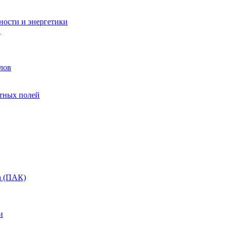
ости и энергетики
ы
лов
тных полей
а (ПАК)
и