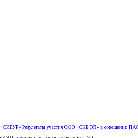
Результаты участия ООО «СКБ ЭП» в совещании П
СКБ ЭП» приняли участие в совещании ПАО...