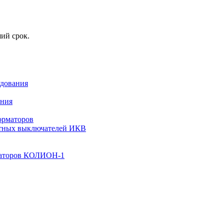
ий срок.
удования
ения
орматоров
ьтных выключателей ИКВ
изаторов КОЛИОН-1