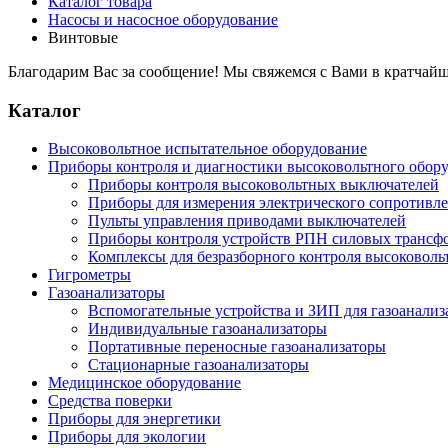
Каталог товара
Насосы и насосное оборудование
Винтовые
Благодарим Вас за сообщение! Мы свяжемся с Вами в кратчайш
Каталог
Высоковольтное испытательное оборудование
Приборы контроля и диагностики высоковольтного обор
Приборы контроля высоковольтных выключателей
Приборы для измерения электрического сопротивл
Пульты управления приводами выключателей
Приборы контроля устройств РПН силовых трансф
Комплексы для безразборного контроля высоковол
Гигрометры
Газоанализаторы
Вспомогательные устройства и ЗИП для газоанал
Индивидуальные газоанализаторы
Портативные переносные газоанализаторы
Стационарные газоанализаторы
Медицинское оборудование
Средства поверки
Приборы для энергетики
Приборы для экологии