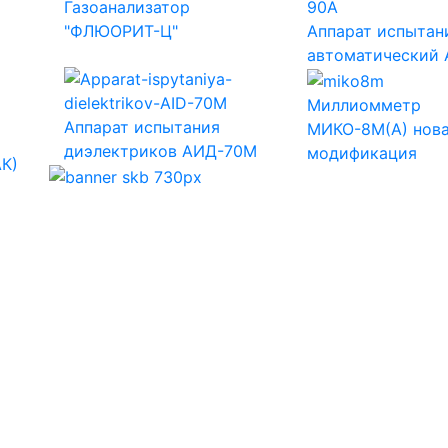
Газоанализатор
"ФЛЮОРИТ-Ц"
Аппарат испытан
автоматический
Миллиомметр
Аппарат испытания
МИКО-8М(А) нов
диэлектриков АИД-70М
модификация
АК)