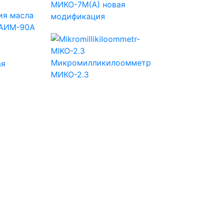
МИКО-7М(А) новая
ия масла
модификация
 АИМ-90А
Микромилликилоомметр
ая
МИКО-2.3