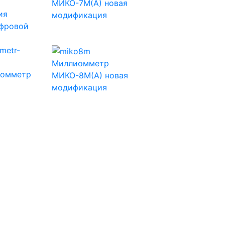
МИКО-7М(А) новая
ия
модификация
ифровой
Миллиомметр
оомметр
МИКО-8М(А) новая
модификация