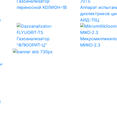
Газоанализатор
переносной КОЛИОН-1В
Аппарат испытан
диэлектриков ц
и
АИД-70Ц
Газоанализатор
Микромилликил
"ФЛЮОРИТ-Ц"
МИКО-2.3
ы
х