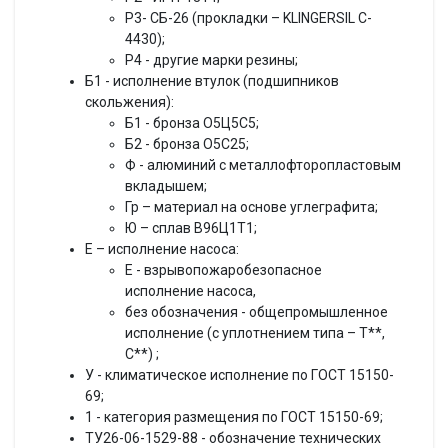
Р3- СБ-26 (прокладки – KLINGERSIL C-
4430);
Р4 - другие марки резины;
Б1 - исполнение втулок (подшипников
скольжения):
Б1 - бронза О5Ц5С5;
Б2 - бронза О5С25;
Ф - алюминий с металлофторопластовым
вкладышем;
Гр – материал на основе углеграфита;
Ю – сплав В96Ц1Т1;
Е – исполнение насоса:
Е - взрывопожаробезопасное
исполнение насоса,
без обозначения - общепромышленное
исполнение (с уплотнением типа – Т**,
С**) ;
У - климатическое исполнение по ГОСТ 15150-
69;
1 - категория размещения по ГОСТ 15150-69;
ТУ26-06-1529-88 - обозначение технических