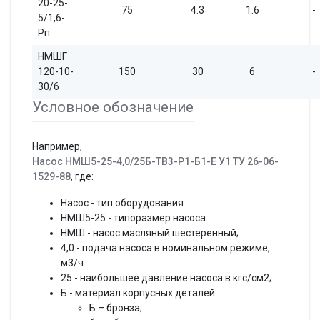
20-25-
75
4.3
1.6
-
5/1,6-
Рп
НМШГ
120-10-
150
30
6
-
30/6
Условное обозначение
Например,
Насос НМШ5-25-4,0/25Б-ТВ3-Р1-Б1-Е У1 ТУ 26-06-
1529-88
, где:
Насос - тип оборудования
НМШ5-25 - типоразмер насоса:
НМШ - насос масляный шестеренный;
4,0 - подача насоса в номинальном режиме,
м3/ч
25 - наибольшее давление насоса в кгс/см2;
Б - материал корпусных деталей:
Б – бронза;