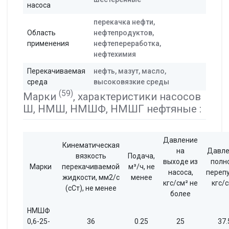
насоса
перекачка нефти,
Область
нефтепродуктов,
применения
нефтепереработка,
нефтехимия
Перекачиваемая
нефть, мазут, масло,
среда
высоковязкие среды
(59)
Марки
, характеристики насосов
Ш, НМШ, НМШФ, НМШГ нефтяные :
Давление
Кинематическая
на
Давле
вязкость
Подача,
выходе из
полн
Марки
перекачиваемой
м³/ч, не
насоса,
перепу
жидкости, мм2/с
менее
кгс/см² не
кгс/
(сСт), не менее
более
НМШФ
0,6-25-
36
0.25
25
37.