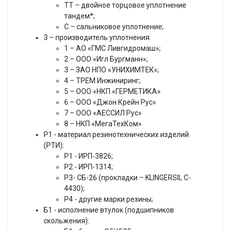
ТТ – двойное торцовое уплотнение
тандем*;
С – сальниковое уплотнение;
3 – производитель уплотнения:
1 – АО «ГМС Ливгидромаш»;
2 – ООО «Игл Бургманн»;
3 – ЗАО НПО «УНИХИМТЕК»;
4 – ТРЕМ Инжиниринг;
5 – ООО «НКП «ГЕРМЕТИКА»
6 – ООО «Джон Крейн Рус»
7 – ООО «АЕССИЛ Рус»
8 – НКП «МегаТехКом»
Р1 - материал резинотехнических изделий
(РТИ):
Р1 - ИРП-3826;
Р2 - ИРП-1314;
Р3- СБ-26 (прокладки – KLINGERSIL C-
4430);
Р4 - другие марки резины;
Б1 - исполнение втулок (подшипников
скольжения):