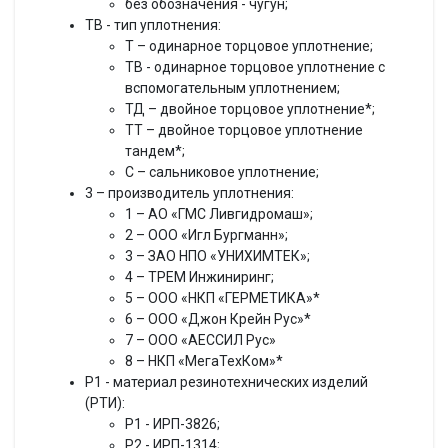
без обозначения - чугун;
ТВ - тип уплотнения:
Т – одинарное торцовое уплотнение;
ТВ - одинарное торцовое уплотнение с
вспомогательным уплотнением;
ТД – двойное торцовое уплотнение*;
ТТ – двойное торцовое уплотнение
тандем*;
С – сальниковое уплотнение;
3 – производитель уплотнения:
1 – АО «ГМС Ливгидромаш»;
2 – ООО «Игл Бургманн»;
3 – ЗАО НПО «УНИХИМТЕК»;
4 – ТРЕМ Инжиниринг;
5 – ООО «НКП «ГЕРМЕТИКА»*
6 – ООО «Джон Крейн Рус»*
7 – ООО «АЕССИЛ Рус»
8 – НКП «МегаТехКом»*
Р1 - материал резинотехнических изделий
(РТИ):
Р1 - ИРП-3826;
Р2 - ИРП-1314;