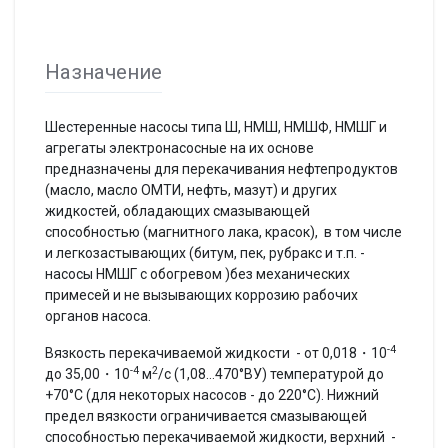
Назначение
Шестеренные насосы типа Ш, НМШ, НМШФ, НМШГ и
агрегаты электронасосные на их основе
предназначены для перекачивания нефтепродуктов
(масло, масло ОМТИ, нефть, мазут) и других
жидкостей, обладающих смазывающей
способностью (магнитного лака, красок), в том числе
и легкозастывающих (битум, пек, рубракс и т.п. -
насосы НМШГ с обогревом )без механических
примесей и не вызывающих коррозию рабочих
органов насоса.
-4
Вязкость перекачиваемой жидкости - от 0,018・10
-4
2
до 35,00・10
м
/с (1,08…470°ВУ) температурой до
+70°С (для некоторых насосов - до 220°С). Нижний
предел вязкости ограничивается смазывающей
способностью перекачиваемой жидкости, верхний -