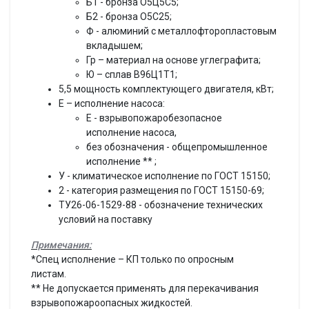
Б1 - бронза О5Ц5С5;
Б2 - бронза О5С25;
Ф - алюминий с металлофторопластовым
вкладышем;
Гр – материал на основе углеграфита;
Ю – сплав В96Ц1Т1;
5,5 мощность комплектующего двигателя, кВт;
Е – исполнение насоса:
Е - взрывопожаробезопасное
исполнение насоса,
без обозначения - общепромышленное
исполнение ** ;
У - климатическое исполнение по ГОСТ 15150;
2 - категория размещения по ГОСТ 15150-69;
ТУ26-06-1529-88 - обозначение технических
условий на поставку
Примечания:
*Спец исполнение – КП только по опросным
листам.
** Не допускается применять для перекачивания
взрывопожароопасных жидкостей.