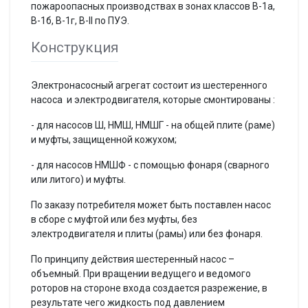
пожароопасных производствах в зонах классов В-1а,
В-1б, В-1г, В-II по ПУЭ.
Конструкция
Электронасосный агрегат состоит из шестеренного
насоса и электродвигателя, которые смонтированы :
- для насосов Ш, НМШ, НМШГ - на общей плите (раме)
и муфты, защищенной кожухом;
- для насосов НМШФ - с помощью фонаря (сварного
или литого) и муфты.
По заказу потребителя может быть поставлен насос
в сборе с муфтой или без муфты, без
электродвигателя и плиты (рамы) или без фонаря.
По принципу действия шестеренный насос –
объемный. При вращении ведущего и ведомого
роторов на стороне входа создается разрежение, в
результате чего жидкость под давлением