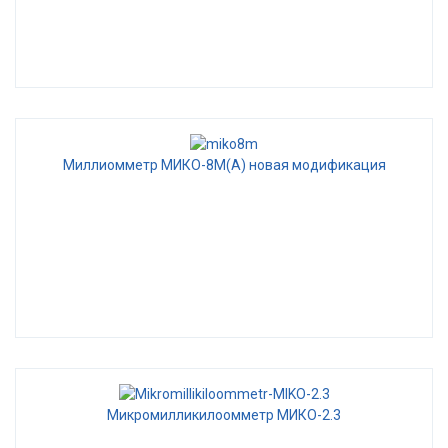
Миллиомметр МИКО-8М(А) новая модификация
Микромилликилоомметр МИКО-2.3